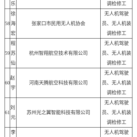
乐
调检修工
徐
无人机驾驶
58
海
张家口市民用无人机协会
员、无人机装
宏
调检修工
程
无人机驾驶
59
苏
杭州智翔航空技术有限公司
员、无人机装
仙
调检修工
无人机驾驶
赵
60
河南天腾航空科技有限公司
员、无人机装
宇
调检修工
无人机驾驶
刘
61
苏州光之翼智能科技有限公司
员、无人机装
元
调检修工
李
无人机驾驶