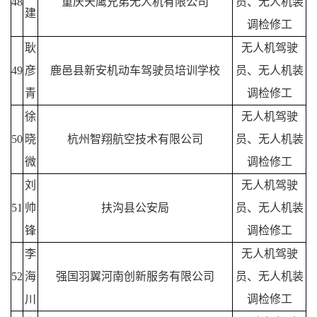
48
重庆天鹰兄弟无人机有限公司
员、无人机装
建
调检修工
耿
无人机驾驶
49
彦
鹿邑县新安机动车驾驶员培训学校
员、无人机装
青
调检修工
徐
无人机驾驶
50
晓
杭州智翔航空技术有限公司
员、无人机装
微
调检修工
刘
无人机驾驶
51
帅
扶沟县公安局
员、无人机装
锋
调检修工
李
无人机驾驶
52
海
强国羽翼河南创新服务有限公司
员、无人机装
川
调检修工