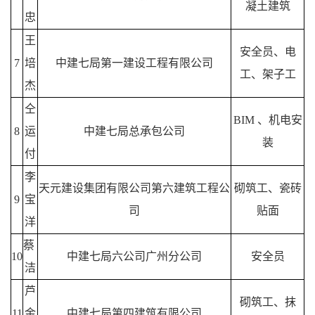
凝土建筑
忠
王
安全员、电
7
培
中建七局第一建设工程有限公司
工、架子工
杰
仝
BIM 、机电安
8
运
中建七局总承包公司
装
付
李
天元建设集团有限公司第六建筑工程公
砌筑工、瓷砖
9
宝
司
贴面
洋
蔡
10
中建七局六公司广州分公司
安全员
洁
芦
砌筑工、抹
11
金
中建七局第四建筑有限公司