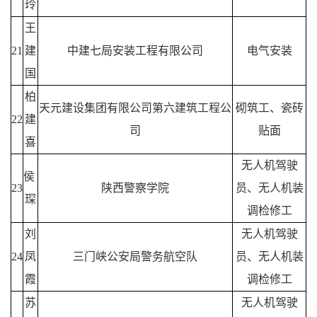
玲
王
21
建
中建七局安装工程有限公司
电气安装
国
柏
天元建设集团有限公司第六建筑工程公
砌筑工、瓷砖
22
建
司
贴面
喜
无人机驾驶
侯
23
陕西警察学院
员、无人机装
琛
调检修工
刘
无人机驾驶
24
凤
三门峡公安局警务航空队
员、无人机装
霞
调检修工
苏
无人机驾驶