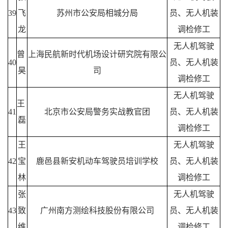
39
飞
苏州市公安局相城分局
员、无人机装
龙
调检修工
无人机驾驶
曾
上海民航新时代机场设计研究院有限公
40
员、无人机装
昊
司
调检修工
无人机驾驶
王
41
北京市公安局警务实战教官团
员、无人机装
磊
调检修工
王
无人机驾驶
42
宝
鹿邑县新安机动车驾驶员培训学校
员、无人机装
林
调检修工
张
无人机驾驶
43
致
广州南方测绘科技股份有限公司
员、无人机装
维
调检修工