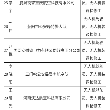
25
学
腾翼锐智重庆航空科技有限公司
员、无人机装
宇
调检修工
无人机驾驶
王
26
荥阳市公安局特警大队
员、无人机装
伟
调检修工
无人机驾驶
尹
27
国网安徽省电力有限公司超高压分公司
员、无人机装
悦
调检修工
李
无人机驾驶
28
晓
三门峡公安局警务航空队
员、无人机装
阳
调检修工
王
无人机驾驶
29
曙
河南沃达航空科技有限公司
员、无人机装
光
调检修工