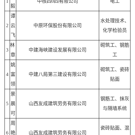
1
中核四0四有限公司
电工
毅
谭
水处理技术、
2
云
中原环保股份有限公司
化学检验员
飞
林
砌筑工、钢筋
3
中建海峡建设发展有限公司
章
工
姚
砌筑工、瓷砖
4
富
中建八局第三建设有限公司
贴面
领
景
钢筋工、抹灰
5
晨
山西友成建筑劳务有限公司
与隔墙系统
可
周
瓷砖贴面、混
6
艳
山西友成建筑劳务有限公司