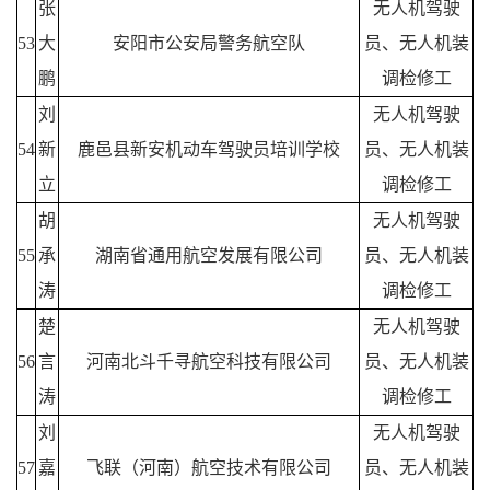
张
无人机驾驶
53
大
安阳市公安局警务航空队
员、无人机装
鹏
调检修工
刘
无人机驾驶
54
新
鹿邑县新安机动车驾驶员培训学校
员、无人机装
立
调检修工
胡
无人机驾驶
55
承
湖南省通用航空发展有限公司
员、无人机装
涛
调检修工
楚
无人机驾驶
56
言
河南北斗千寻航空科技有限公司
员、无人机装
涛
调检修工
刘
无人机驾驶
57
嘉
飞联（河南）航空技术有限公司
员、无人机装