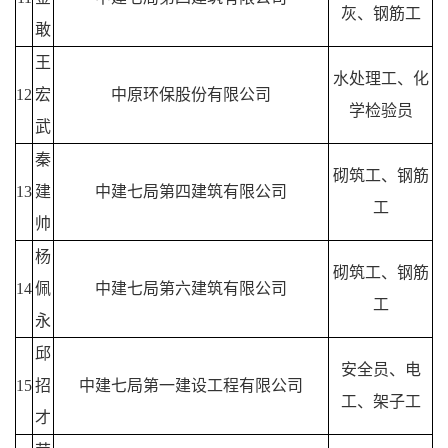
灰、钢筋工
敢
王
水处理工、化
12
宏
中原环保股份有限公司
学检验员
武
秦
砌筑工、钢筋
13
建
中建七局第四建筑有限公司
工
帅
杨
砌筑工、钢筋
14
佩
中建七局第六建筑有限公司
工
永
邱
安全员、电
15
招
中建七局第一建设工程有限公司
工、架子工
才